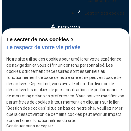
confidentialité
Gestion des cookies
A propos
Le secret de nos cookies ?
A l’issue de ses études de droit et d’un
Le respect de votre vie privée
troisième cycle en droit fiscal à l’Université
Notre site utilise des cookies pour améliorer votre expérience
de Paris I Panthéon Sorbonne (DEA Fiscalité
de navigation et vous offrir un contenu personnalisé. Les
et Finances Publiques), Marie-Anne
cookies strictement nécessaires sont essentiels au
TCHOUDJEM a intégré l’Ecole de Formation
fonctionnement de base de notre site et ne peuvent pas être
du Barreau de Paris.
désactivés. Cependant, vous avez le choix d'activer ou de
désactiver les cookies de personnalisation, de performance et
de marketing selon vos préférences. Vous pouvez modifier vos
paramètres de cookies à tout moment en cliquant sur le lien
'Gestion des cookies' situé en bas de notre site. Veuillez noter
que la désactivation de certains cookies peut avoir un impact
sur certaines fonctionnalités du site.
Continuer sans accepter
Numéro de SIRET :
50233255400042