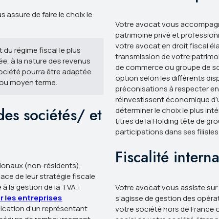
s assure de faire le choix le
Votre avocat vous accompagne 
patrimoine privé et profession
votre avocat en droit fiscal é
 du régime fiscal le plus
transmission de votre patrimoi
ée, à la nature des revenus
de commerce ou groupe de soci
 société pourra être adaptée
option selon les différents dis
 ou moyen terme.
préconisations à respecter en
réinvestissent économique d’u
 des sociétés/ et
déterminer le choix le plus int
titres de la Holding tête de gr
participations dans ses filiales
Fiscalité intern
ationaux (non-résidents),
ace de leur stratégie fiscale
 à la gestion de la TVA :
Votre avocat vous assiste sur 
r les entreprises
s’agisse de gestion des opérat
dication d’un représentant
votre société hors de France 