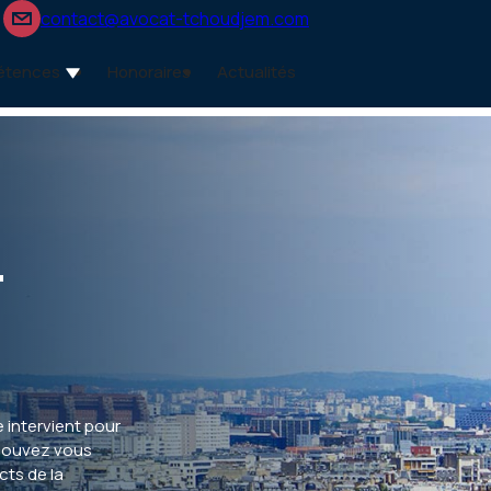
contact@avocat-tchoudjem.com
étences
Honoraires
Actualités
t
 intervient pour
s pouvez vous
cts de la