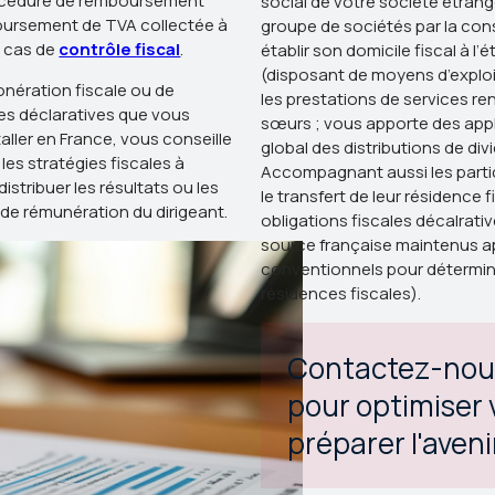
procédure de remboursement
social de votre société étrang
boursement de TVA collectée à
groupe de sociétés par la cons
n cas de
contrôle fiscal
.
établir son domicile fiscal à l’
(disposant de moyens d’exploit
xonération fiscale ou de
les prestations de services re
les déclaratives que vous
sœurs ; vous apporte des appli
aller en France, vous conseille
global des distributions de di
les stratégies fiscales à
Accompagnant aussi les particu
istribuer les résultats ou les
le transfert de leur résidence f
 de rémunération du dirigeant.
obligations fiscales décalrati
source française maintenus ap
conventionnels pour déterminer
résidences fiscales).
Contactez-nou
pour optimiser v
préparer l'aveni