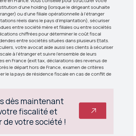
ère en France. Vous conseille pour structurer votre
titution d’une holding (lorsque le dirigeant souhaite
étranger) ou d’une filiale opérationnelle à l’étranger
ations réels dans le pays d’implantation), sécuriser
ndues entre société mère et filiales ou entre sociétés
cations chiffrées pour déterminer le coût fiscal
videndes entre sociétés situées dans plusieurs Etats.
liers, votre avocat aide aussi ses clients à sécuriser
iscale à l’étranger et suivre l’ensemble de leurs
ves en France (exit tax, déclarations des revenus de
rès le départ hors de France, examen de critères
 le la pays de résidence fiscale en cas de conflit de
s dès maintenant
otre fiscalité et
r de votre société !